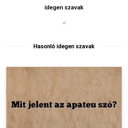
idegen szavak
W
e
b
o
l
d
Hasonló idegen szavak
a
l