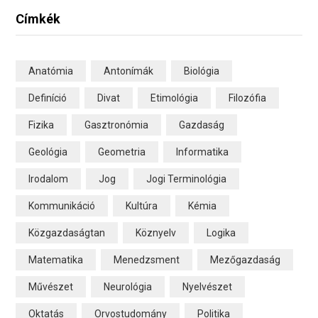
Címkék
Anatómia
Antonímák
Biológia
Definíció
Divat
Etimológia
Filozófia
Fizika
Gasztronómia
Gazdaság
Geológia
Geometria
Informatika
Irodalom
Jog
Jogi Terminológia
Kommunikáció
Kultúra
Kémia
Közgazdaságtan
Köznyelv
Logika
Matematika
Menedzsment
Mezőgazdaság
Művészet
Neurológia
Nyelvészet
Oktatás
Orvostudomány
Politika