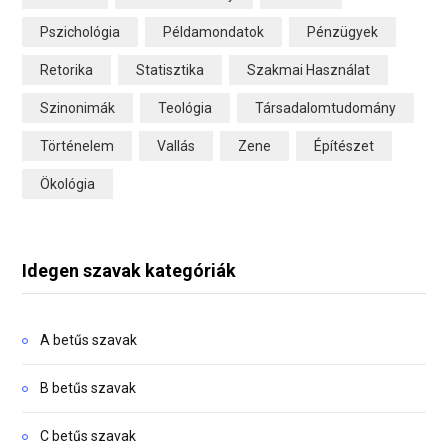
Pszichológia
Példamondatok
Pénzügyek
Retorika
Statisztika
Szakmai Használat
Szinonimák
Teológia
Társadalomtudomány
Történelem
Vallás
Zene
Építészet
Ökológia
Idegen szavak kategóriák
A betűs szavak
B betűs szavak
C betűs szavak